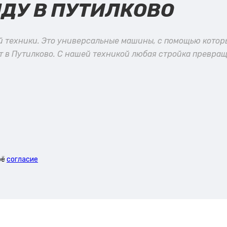
НДУ В ПУТИЛКОВО
й техники. Это универсальные машины, с помощью кото
 в Путилково. С нашей техникой любая стройка превращ
оё
согласие